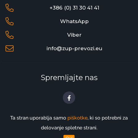
+386 (0) 31 30 41 41
WhatsApp
Viber
info@zup-prevozi.eu
Spremljajte nas
Ta stran uporablja samo
piškotke
, ki so potrebni za
ZUP prevozi
vam prevoze zagotavlja že od 2005
delovanje spletne strani.
Zasebnost
Splošni pogoji