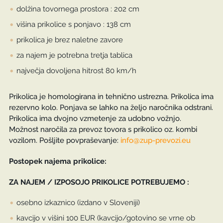
dolžina tovornega prostora : 202 cm
višina prikolice s ponjavo : 138 cm
prikolica je brez naletne zavore
za najem je potrebna tretja tablica
največja dovoljena hitrost 80 km/h
Prikolica je homologirana in tehnično ustrezna. Prikolica ima
rezervno kolo. Ponjava se lahko na željo naročnika odstrani.
Prikolica ima dvojno vzmetenje za udobno vožnjo.
Možnost naročila za prevoz tovora s prikolico oz. kombi
vozilom. Pošljite povpraševanje:
info@zup-prevozi.eu
Postopek najema prikolice:
ZA NAJEM / IZPOSOJO PRIKOLICE POTREBUJEMO :
osebno izkaznico (izdano v Sloveniji)
kavcijo v višini 100 EUR (kavcijo/gotovino se vrne ob