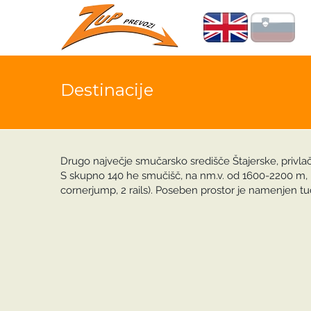
Destinacije
Drugo največje smučarsko središče Štajerske, privlač
S skupno 140 he smučišč, na nm.v. od 1600-2200 m, bo
cornerjump, 2 rails). Poseben prostor je namenjen tu