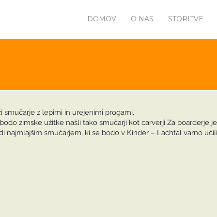
DOMOV
O NAS
STORITVE
i smučarje z lepimi in urejenimi progami.
do zimske užitke našli tako smučarji kot carverji Za boarderje je 
di najmlajšim smučarjem, ki se bodo v Kinder – Lachtal varno učili