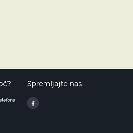
oč?
Spremljajte nas
telefona