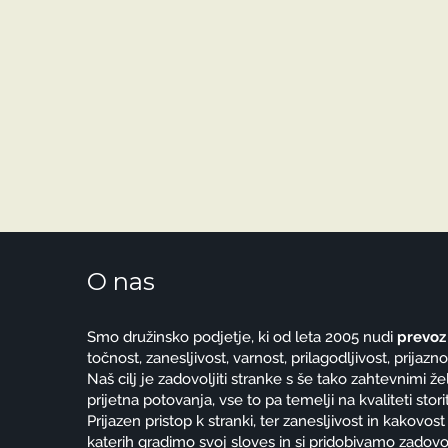
O nas
Smo družinsko podjetje, ki od leta 2005 nudi
prevoz
točnost, zanesljivost, varnost, prilagodljivost, prija
Naš cilj je zadovoljiti stranke s še tako zahtevnimi ž
prijetna potovanja, vse to pa temelji na kvaliteti stori
Prijazen pristop k stranki, ter zanesljivost in kakovost
katerih gradimo svoj sloves in si pridobivamo zadovo