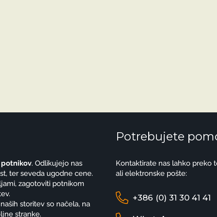
Potrebujete pom
 potnikov
. Odlikujejo nas
Kontaktirate nas lahko preko 
znost, ter seveda ugodne cene.
ali elektronske pošte:
eljami, zagotoviti potnikom
tev.
+386 (0) 31 30 41 41
 naših storitev so načela, na
ljne stranke.