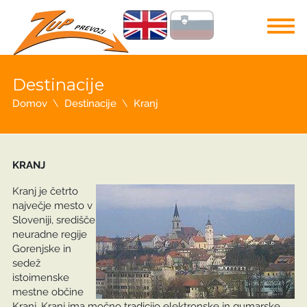
Destinacije
Domov
Destinacije
Kranj
KRANJ
Kranj je četrto
največje mesto v
Sloveniji, središče
neuradne regije
Gorenjske in
sedež
istoimenske
mestne občine
Kranj. Kranj ima močno tradicijo elektronske in gumarske