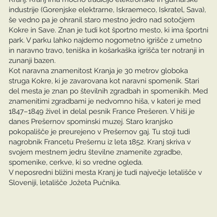
industrije (Gorenjske elektrarne, Iskraemeco, Iskratel, Sava),
še vedno pa je ohranil staro mestno jedro nad sotočjem
Kokre in Save. Znan je tudi kot športno mesto, ki ima športni
park. V parku lahko najdemo nogometno igrišče z umetno
in naravno travo, teniška in košarkaška igrišča ter notranji in
zunanji bazen.
Kot naravna znamenitost Kranja je 30 metrov globoka
struga Kokre, ki je zavarovana kot naravni spomenik. Stari
del mesta je znan po številnih zgradbah in spomenikih. Med
znamenitimi zgradbami je nedvomno hiša, v kateri je med
1847–1849 živel in delal pesnik France Prešeren. V hiši je
danes Prešernov spominski muzej. Staro kranjsko
pokopališče je preurejeno v Prešernov gaj. Tu stoji tudi
nagrobnik Francetu Prešernu iz leta 1852. Kranj skriva v
svojem mestnem jedru številne znamenite zgradbe,
spomenike, cerkve, ki so vredne ogleda.
V neposredni bližini mesta Kranj je tudi največje letališče v
Sloveniji, letališče Jožeta Pučnika.