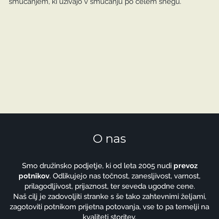
smučanjem, ki uživajo v smučanju po celem snegu.
O nas
Smo družinsko podjetje, ki od leta 2005 nudi
prevoz
potnikov
. Odlikujejo nas točnost, zanesljivost, varnost,
prilagodljivost, prijaznost, ter seveda ugodne cene.
Naš cilj je zadovoljiti stranke s še tako zahtevnimi željami,
zagotoviti potnikom prijetna potovanja, vse to pa temelji na
kvaliteti storitev.