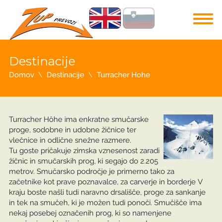
Destinacije
Domov
Destinacije
Turracher Hohe
Turracher Höhe ima enkratne smučarske
proge, sodobne in udobne žičnice ter
vlečnice in odlične snežne razmere.
Tu goste pričakuje zimska vznesenost zaradi
žičnic in smučarskih prog, ki segajo do 2.205
metrov. Smučarsko področje je primerno tako za
začetnike kot prave poznavalce, za carverje in borderje V
kraju boste našli tudi naravno drsališče, proge za sankanje
in tek na smučeh, ki je možen tudi ponoči. Smučišče ima
nekaj posebej označenih prog, ki so namenjene